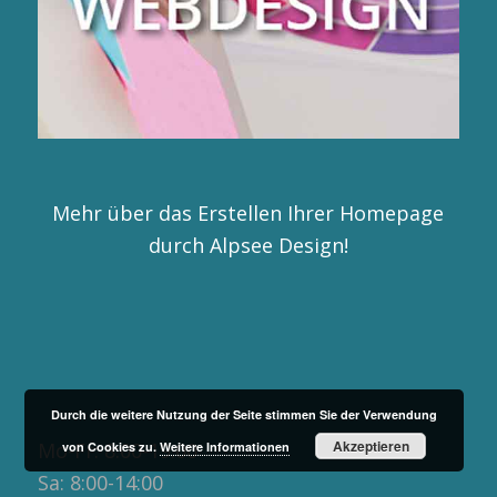
Mehr über das Erstellen Ihrer Homepage
durch Alpsee Design!
Our Office Hours
Durch die weitere Nutzung der Seite stimmen Sie der Verwendung
Akzeptieren
Mo-Fr: 8:00-19:00
von Cookies zu.
Weitere Informationen
Sa: 8:00-14:00