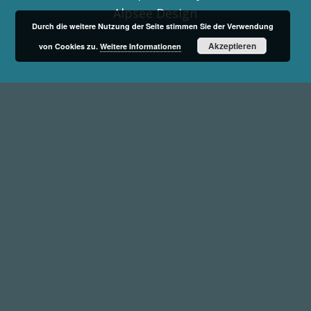
Alpsee Design
Durch die weitere Nutzung der Seite stimmen Sie der Verwendung
Akzeptieren
von Cookies zu.
Weitere Informationen
Wir gestalten gern ein individuelles Logo
für Ihr Unternehmen!
© 2025 Copyright · Alpsee Design · Meike Herzog | Webdesign &
Programmierung:
www.alpsee-design.de
|
Impressum
|
Datenschutz
-
Enfold Theme by Kriesi