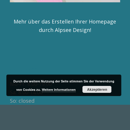
Mehr über das Erstellen Ihrer Homepage
durch Alpsee Design!
Our Office Hours
Durch die weitere Nutzung der Seite stimmen Sie der Verwendung
Mo-Fr: 8:00-19:00
Akzeptieren
von Cookies zu.
Weitere Informationen
Sa: 8:00-14:00
So: closed